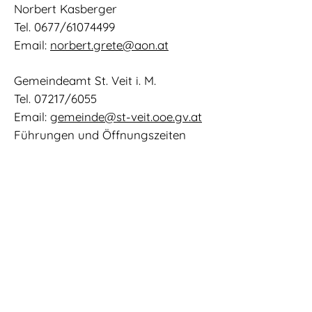
Norbert Kasberger
Tel. 0677/61074499
Email:
norbert.grete@aon.at
Gemeindeamt St. Veit i. M.
Tel. 07217/6055
Email:
gemeinde@st-veit.ooe.gv.at
Führungen und Öffnungszeiten
nach Vereinbarung
WEITERE INFORMATIONEN
KONTAKT
© 2020 by KuVito
IMPRESSUM